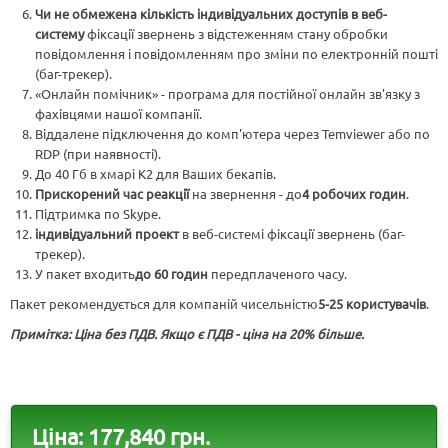
Чи не обмежена кількість індивідуальних доступів в веб-
систему
фіксації звернень з відстеженням стану обробки
повідомлення і повідомленням про зміни по електронній пошті
(баг-трекер).
«Онлайн помічник» - програма для постійної онлайн зв'язку з
фахівцями нашої компанії.
Віддалене підключення до комп'ютера через Temviewer або по
RDP (при наявності).
До 40 Гб в хмарі К2 для Ваших бекапів.
Прискорений час реакції
на звернення - до
4 робочих годин
.
Підтримка по Skype.
індивідуальний проект
в веб-системі фіксації звернень (баг-
трекер).
У пакет входить
до 60 годин
передплаченого часу.
Пакет рекомендується для компаній чисельністю
5-25 користувачів
.
Примітка: Ціна без ПДВ. Якщо є ПДВ - ціна на 20% більше.
Ціна:
177,840 грн.