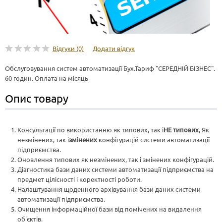
Відгуки (0)
Додати відгук
Обслуговування систем автоматизації Бух.Тариф "СЕРЕДНІЙ БІЗНЕС".
60 годин. Оплата на місяць
Опис товару
Консультації по використанню як типових, так і
НЕ типових
, Як
незмінених, так і
змінених
конфігурацій системи автоматизації
підприємства.
Оновлення типових як незмінених, так і змінених конфігурацій.
Діагностика бази даних системи автоматизації підприємства на
предмет цілісності і коректності роботи.
Налаштування щоденного архівування бази даних системи
автоматизації підприємства.
Очищення інформаційної бази від помічених на видалення
об'єктів.