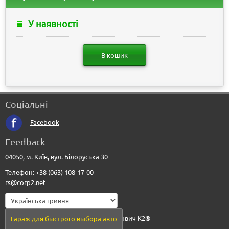
У наявності
В кошик
Соціальні
Facebook
Feedback
04050, м. Київ, вул. Білоруська 30
Телефон: +38 (063) 108-17-00
rs@corp2.net
© 2010-2026 - Рудюк Сергій Анатолійович К2®
Гараж для быстрого выбора авто