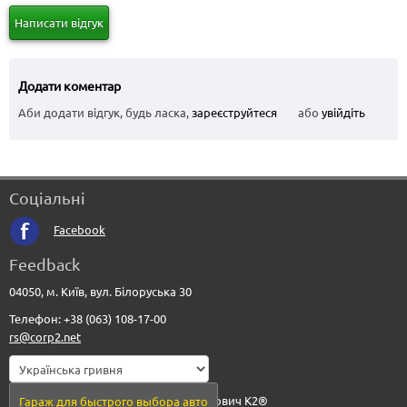
Написати відгук
Додати коментар
Аби додати відгук, будь ласка,
зареєструйтеся
або
увійдіть
Соціальні
Facebook
Feedback
04050, м. Київ, вул. Білоруська 30
Телефон: +38 (063) 108-17-00
rs@corp2.net
© 2010-2026 - Рудюк Сергій Анатолійович К2®
Гараж для быстрого выбора авто