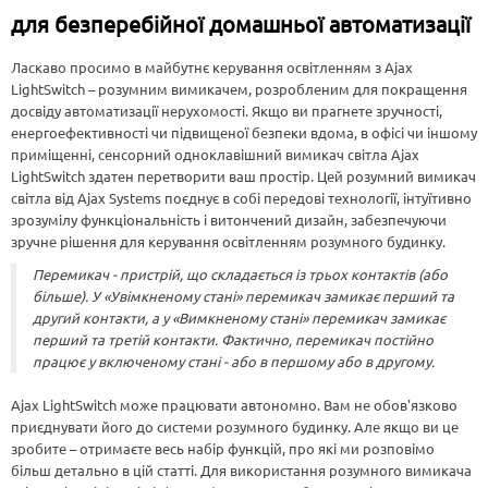
для безперебійної домашньої автоматизації
Ласкаво просимо в майбутнє керування освітленням з Ajax
LightSwitch – розумним вимикачем, розробленим для покращення
досвіду автоматизації нерухомості. Якщо ви прагнете зручності,
енергоефективності чи підвищеної безпеки вдома, в офісі чи іншому
приміщенні, сенсорний одноклавішний вимикач світла Ajax
LightSwitch здатен перетворити ваш простір. Цей розумний вимикач
світла від Ajax Systems поєднує в собі передові технології, інтуїтивно
зрозумілу функціональність і витончений дизайн, забезпечуючи
зручне рішення для керування освітленням розумного будинку.
Перемикач - пристрій, що складається із трьох контактів (або
більше). У «Увімкненому стані» перемикач замикає перший та
другий контакти, а у «Вимкненому стані» перемикач замикає
перший та третій контакти. Фактично, перемикач постійно
працює у включеному стані - або в першому або в другому.
Ajax LightSwitch може працювати автономно. Вам не обов'язково
приєднувати його до системи розумного будинку. Але якщо ви це
зробите – отримаєте весь набір функцій, про які ми розповімо
більш детально в цій статті. Для використання розумного вимикача