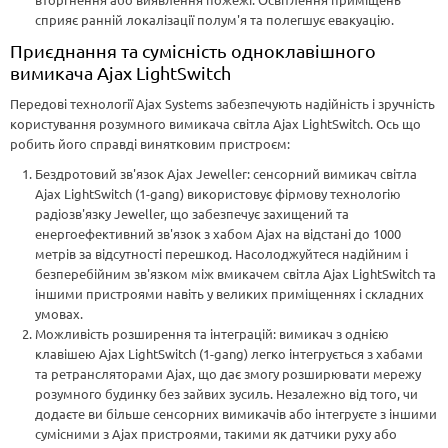
сприяє ранній локалізації полум'я та полегшує евакуацію.
Приєднання та сумісність одноклавішного
вимикача Ajax LightSwitch
Передові технології Ajax Systems забезпечують надійність і зручність
користування розумного вимикача світла Ajax LightSwitch. Ось що
робить його справді винятковим пристроєм:
Бездротовий зв'язок Ajax Jeweller: сенсорний вимикач світла
Ajax LightSwitch (1-gang) використовує фірмову технологію
радіозв'язку Jeweller, що забезпечує захищений та
енергоефективний зв'язок з хабом Ajax на відстані до 1000
метрів за відсутності перешкод. Насолоджуйтеся надійним і
безперебійним зв'язком між вмикачем світла Ajax LightSwitch та
іншими пристроями навіть у великих приміщеннях і складних
умовах.
Можливість розширення та інтеграцій: вимикач з однією
клавішею Ajax LightSwitch (1-gang) легко інтегрується з хабами
та ретрансляторами Ajax, що дає змогу розширювати мережу
розумного будинку без зайвих зусиль. Незалежно від того, чи
додаєте ви більше сенсорних вимикачів або інтегруєте з іншими
сумісними з Ajax пристроями, такими як датчики руху або