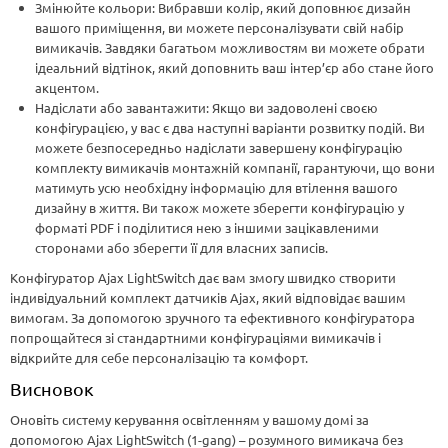
Змінюйте кольори: Вибравши колір, який доповнює дизайн
вашого приміщення, ви можете персоналізувати свій набір
вимикачів. Завдяки багатьом можливостям ви можете обрати
ідеальний відтінок, який доповнить ваш інтер’єр або стане його
акцентом.
Надіслати або завантажити: Якщо ви задоволені своєю
конфігурацією, у вас є два наступні варіанти розвитку подій. Ви
можете безпосередньо надіслати завершену конфігурацію
комплекту вимикачів монтажній компанії, гарантуючи, що вони
матимуть усю необхідну інформацію для втілення вашого
дизайну в життя. Ви також можете зберегти конфігурацію у
форматі PDF і поділитися нею з іншими зацікавленими
сторонами або зберегти її для власних записів.
Конфігуратор Ajax LightSwitch дає вам змогу швидко створити
індивідуальний комплект датчиків Ajax, який відповідає вашим
вимогам. За допомогою зручного та ефективного конфігуратора
попрощайтеся зі стандартними конфігураціями вимикачів і
відкрийте для себе персоналізацію та комфорт.
Висновок
Оновіть систему керування освітленням у вашому домі за
допомогою Ajax LightSwitch (1-gang) – розумного вимикача без