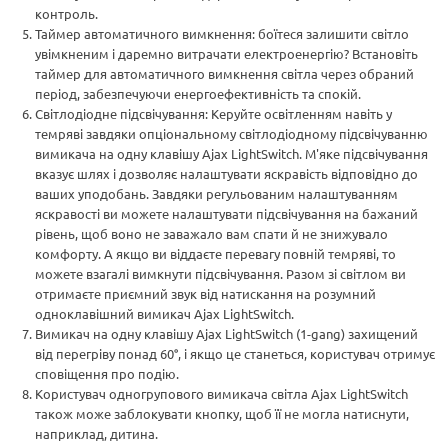
контроль.
Таймер автоматичного вимкнення: боїтеся залишити світло
увімкненим і даремно витрачати електроенергію? Встановіть
таймер для автоматичного вимкнення світла через обраний
період, забезпечуючи енергоефективність та спокій.
Світлодіодне підсвічування: Керуйте освітленням навіть у
темряві завдяки опціональному світлодіодному підсвічуванню
вимикача на одну клавішу Ajax LightSwitch. М'яке підсвічування
вказує шлях і дозволяє налаштувати яскравість відповідно до
ваших уподобань. Завдяки регульованим налаштуванням
яскравості ви можете налаштувати підсвічування на бажаний
рівень, щоб воно не заважало вам спати й не знижувало
комфорту. А якщо ви віддаєте перевагу повній темряві, то
можете взагалі вимкнути підсвічування. Разом зі світлом ви
отримаєте приємний звук від натискання на розумний
одноклавішний вимикач Ajax LightSwitch.
Вимикач на одну клавішу Ajax LightSwitch (1-gang) захищений
від перегріву понад 60°, і якщо це станеться, користувач отримує
сповіщення про подію.
Користувач одногрупового вимикача світла Ajax LightSwitch
також може заблокувати кнопку, щоб її не могла натиснути,
наприклад, дитина.