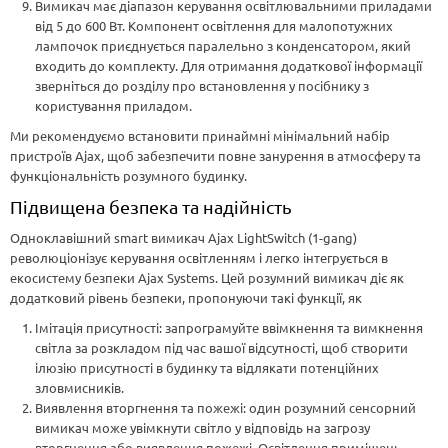
Вимикач має діапазон керування освітлювальними приладами
від 5 до 600 Вт. Компонент освітлення для малопотужних
лампочок приєднується паралельно з конденсатором, який
входить до комплекту. Для отримання додаткової інформації
зверніться до розділу про встановлення у посібнику з
користування приладом.
Ми рекомендуємо встановити принаймні мінімальний набір
пристроїв Ajax, щоб забезпечити повне занурення в атмосферу та
функціональність розумного будинку.
Підвищена безпека та надійність
Одноклавішний smart вимикач Ajax LightSwitch (1-gang)
революціонізує керування освітленням і легко інтегрується в
екосистему безпеки Ajax Systems. Цей розумний вимикач діє як
додатковий рівень безпеки, пропонуючи такі функції, як
Імітація присутності: запрограмуйте ввімкнення та вимкнення
світла за розкладом під час вашої відсутності, щоб створити
ілюзію присутності в будинку та відлякати потенційних
зловмисників.
Виявлення вторгнення та пожежі: один розумний сенсорний
вимикач може увімкнути світло у відповідь на загрозу
вторгнення або виявлення пожежі. Освітлення приміщень