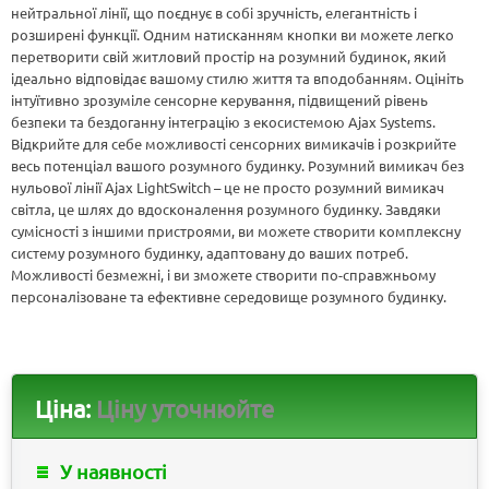
нейтральної лінії, що поєднує в собі зручність, елегантність і
розширені функції. Одним натисканням кнопки ви можете легко
перетворити свій житловий простір на розумний будинок, який
ідеально відповідає вашому стилю життя та вподобанням. Оцініть
інтуїтивно зрозуміле сенсорне керування, підвищений рівень
безпеки та бездоганну інтеграцію з екосистемою Ajax Systems.
Відкрийте для себе можливості сенсорних вимикачів і розкрийте
весь потенціал вашого розумного будинку. Розумний вимикач без
нульової лінії Ajax LightSwitch – це не просто розумний вимикач
світла, це шлях до вдосконалення розумного будинку. Завдяки
сумісності з іншими пристроями, ви можете створити комплексну
систему розумного будинку, адаптовану до ваших потреб.
Можливості безмежні, і ви зможете створити по-справжньому
персоналізоване та ефективне середовище розумного будинку.
Ціна:
Ціну уточнюйте
У наявності