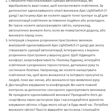
Створюйте персоналізовані сценарії автоматизації, які
відображають ваші смаки, щоб контролювати освітлення. За
допомогою одноклавішного smart вимикача Ajax LightSwitch (1-
gang) і застосунку Ajax ви можете задати точні тригери та дії для
автоматизації освітлення за певними подіями або розкладом.
Ви також можете запрограмувати світло, наприклад,
автоматично вмикати його, коли ви повертаєтеся додому, або
вимикати перед сном.
Інтеграція з іншими розумними пристроями: вимикач
внутрішній одноклавішний Ajax LightSwitch (1-gang) дає змогу
створювати сценарії автоматизації, інтегруючись з іншими
розумними пристроями у вашому домі. Щоб підвищити
комфорт, енергоефективність і безпеку будинку, інтегруйте
освітлення з розумними термостатами, датчиками руху та
системами безпеки. Наприклад, ви можете налаштувати
освітлення так, щоб воно вмикалося та імітувало присутність
людей, поки вас немає, або вмикалося при виявленні руху.
Дистанційне керування та конфігурація: Ви маєте повний
контроль за допомогою сенсорного одногрупового вимикача.
Як приєднати одноклавішний вимикач? Приєднайте його до
смартфона через застосунок Ajax і насолоджуйтеся зручністю
керування світлом з будь-якого місця і в будь-який час. Потрібно
вимкнути світло? Просто відкрийте застосунок і отримайте