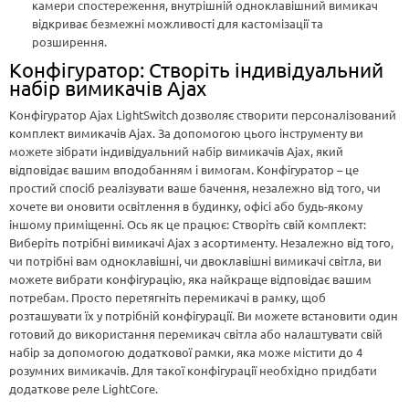
камери спостереження, внутрішній одноклавішний вимикач
відкриває безмежні можливості для кастомізації та
розширення.
Конфігуратор: Створіть індивідуальний
набір вимикачів Ajax
Конфігуратор Ajax LightSwitch дозволяє створити персоналізований
комплект вимикачів Ajax. За допомогою цього інструменту ви
можете зібрати індивідуальний набір вимикачів Ajax, який
відповідає вашим вподобанням і вимогам. Конфігуратор – це
простий спосіб реалізувати ваше бачення, незалежно від того, чи
хочете ви оновити освітлення в будинку, офісі або будь-якому
іншому приміщенні. Ось як це працює: Створіть свій комплект:
Виберіть потрібні вимикачі Ajax з асортименту. Незалежно від того,
чи потрібні вам одноклавішні, чи двоклавішні вимикачі світла, ви
можете вибрати конфігурацію, яка найкраще відповідає вашим
потребам. Просто перетягніть перемикачі в рамку, щоб
розташувати їх у потрібній конфігурації. Ви можете встановити один
готовий до використання перемикач світла або налаштувати свій
набір за допомогою додаткової рамки, яка може містити до 4
розумних вимикачів. Для такої конфігурації необхідно придбати
додаткове реле LightCore.