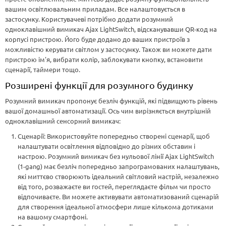
вашим освітлювальним приладам. Все налаштовується в
застосунку. Користувачеві потрібно додати розумний
одноклавішний вимикач Ajax LightSwitch, відсканувавши QR-код на
корпусі пристрою. Його буде додано до ваших пристроїв з
можливістю керувати світлом у застосунку. Також ви можете дати
пристрою ім'я, вибрати колір, заблокувати кнопку, встановити
сценарії, таймери тощо.
Розширені функції для розумного будинку
Розумний вимикач пропонує безліч функцій, які підвищують рівень
вашої домашньої автоматизації. Ось чим вирізняється внутрішній
одноклавішний сенсорний вимикач:
Сценарії: Використовуйте попередньо створені сценарії, щоб
налаштувати освітлення відповідно до різних обставин і
настрою. Розумний вимикач без нульової лінії Ajax LightSwitch
(1-gang) має безліч попередньо запрограмованих налаштувань,
які миттєво створюють ідеальний світловий настрій, незалежно
від того, розважаєте ви гостей, переглядаєте фільм чи просто
відпочиваєте. Ви можете активувати автоматизований сценарій
для створення ідеальної атмосфери лише кількома дотиками
на вашому смартфоні.