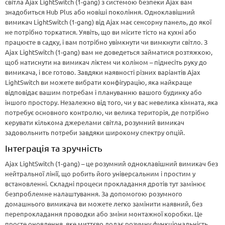
світла Ajax LightSwitch (1-gang) з системою безпеки Ajax вам
знадобиться Hub Plus або новіші покоління. Одноклавішний
вимикач LightSwitch (1-gang) від Ajax має сенсорну панель, до якої
не потрібно торкатися. Уявіть, що ви місите тісто на кухні або
працюєте в садку, і вам потрібно увімкнути чи вимкнути світло. З
Ajax LightSwitch (1-gang) вам не доведеться займатися розтяжкою,
щоб натиснути на вимикач ліктем чи коліном – піднесіть руку до
вимикача, і все готово. Завдяки наявності різних варіантів Ajax
LightSwitch ви можете вибрати конфігурацію, яка найкраще
відповідає вашим потребам і плануванню вашого будинку або
іншого простору. Незалежно від того, чи у вас невелика кімната, яка
потребує основного контролю, чи велика територія, де потрібно
керувати кількома джерелами світла, розумний вимикач
задовольнить потреби завдяки широкому спектру опцій.
Інтеграція та зручність
Ajax LightSwitch (1-gang) – це розумний одноклавішний вимикач без
нейтральної лінії, що робить його універсальним і простим у
встановленні. Складні процеси прокладання дротів тут замінює
безпроблемне налаштування. За допомогою розумного
домашнього вимикача ви можете легко замінити наявний, без
перепрокладання проводки або зміни монтажної коробки. Це
просте оновлення, яке миттєво додає розумну функціональність