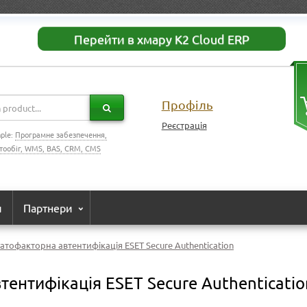
Перейти в хмару K2 Cloud ERP
Профіль
Реєстрація
ple:
Програмне забезпечення,
тообіг, WMS, BAS, CRM, CMS
и
Партнери
атофакторна автентифікація ESET Secure Authentication
тентифікація ESET Secure Authenticatio