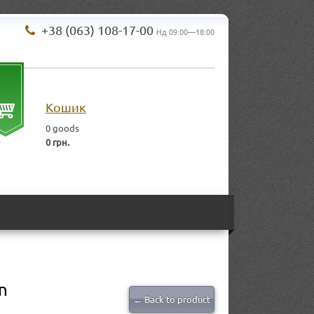
+38 (063) 108-17-00
Нд 09:00—18:00
Кошик
0
goods
0 грн.
n
← Back to product