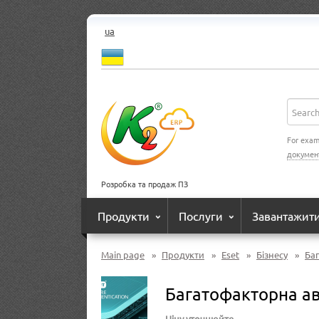
ua
For exam
докумен
Розробка та продаж ПЗ
Продукти
Послуги
Завантажит
Main page
»
Продукти
»
Eset
»
Бізнесу
»
Баг
Багатофакторна ав
Ціну уточнюйте