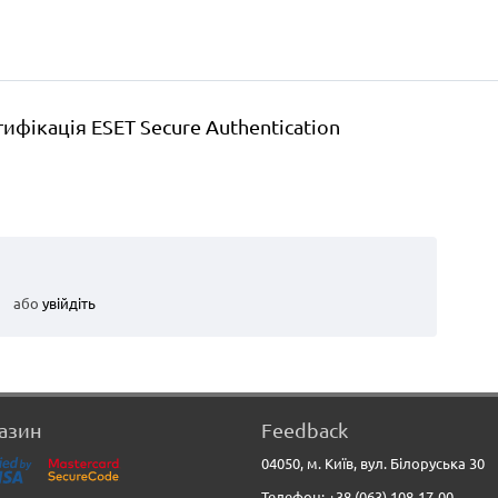
ифікація ESET Secure Authentication
або
увійдіть
азин
Feedback
04050, м. Київ, вул. Білоруська 30
Телефон: +38 (063) 108-17-00