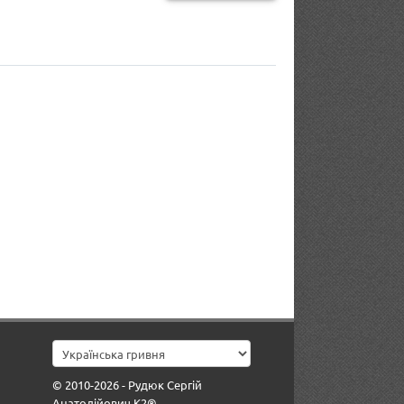
© 2010-2026 - Рудюк Сергій
Анатолійович К2®