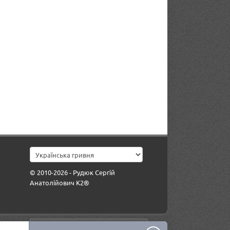
© 2010-2026 - Рудюк Сергій
Анатолійович К2®
Гараж для быстрого выбора авто