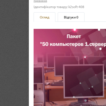
порівняння
Ідентифікатор товару: k2soft-408
Огляд
Відгуки
0