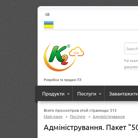
ua
For exam
докумен
Розробка та продаж ПЗ
Продукти
Послуги
Завантажит
Всего просмотров этой страницы:
513
Main page
»
Послуги
»
Адміністрування
Адміністрування. Пакет "5