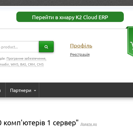
Перейти в хмару K2 Cloud ERP
Профіль
Реєстрація
ple:
Програмне забезпечення,
тообіг, WMS, BAS, CRM, CMS
и
Партнери
0 комп'ютерів 1 сервер"
Додати до