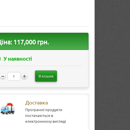
Ціна:
117,000 грн.
У наявності
В кошик
Доставка
Програмні продукти
постачаються в
електронному вигляді