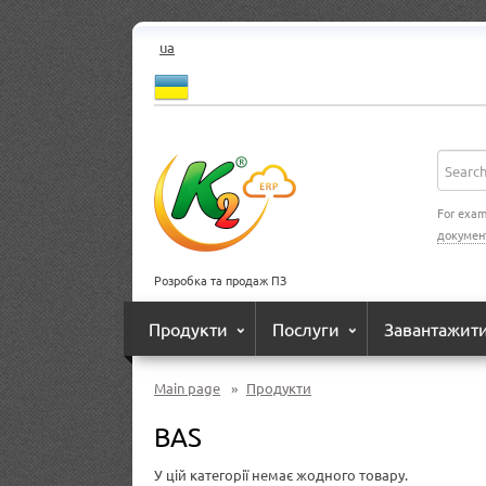
ua
For exam
докумен
Розробка та продаж ПЗ
Продукти
Послуги
Завантажит
Main page
»
Продукти
BAS
У цій категорії немає жодного товару.